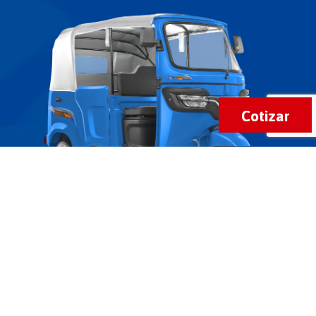
Cotizar
Tecnología
Motor
Arranque instantáneo y
Sistema de triple filtrado
silencioso
filtración ciclónica