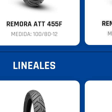
RE
REMORA ATT 455F
M
MEDIDA: 100/80-12
LINEALES