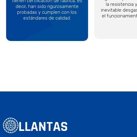
tienen certificación de fábrica, es
la resistencia y
decir, han sido rigurosamente
inevitable desga
probadas y cumplen con los
el funcionamient
estándares de calidad.
LLANTAS