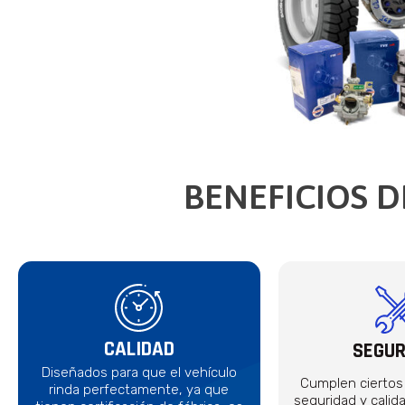
BENEFICIOS D
CALIDAD
SEGUR
Diseñados para que el vehículo
Cumplen ciertos
rinda perfectamente, ya que
seguridad y calid