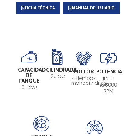
FICHA TÉCNICA
MANUAL DE USUARIO
CAPACIDAD
CILINDRADA
MOTOR
POTENCIA
DE
125 CC
4 tiempos
11.2HP
TANQUE
monocílindrico
@8000
10 Litros
RPM