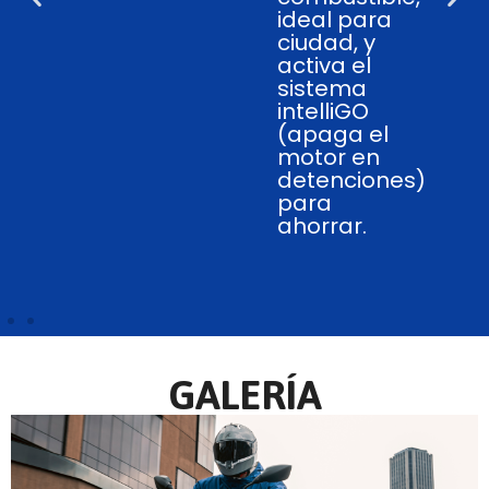
completa
como
velocidad,
indicador de
marcha,
consumo y
más,
dándole un
toque
tecnológico.
GALERÍA