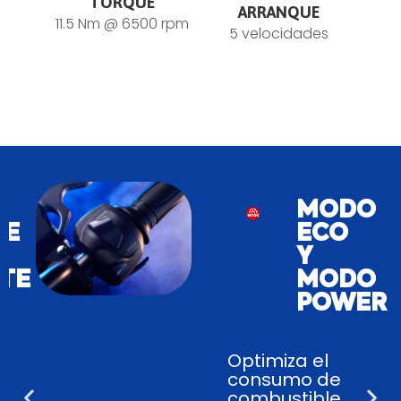
TORQUE
ARRANQUE
11.5 Nm @ 6500 rpm
5 velocidades
PANTAL
TFT
MULTIF
Cuenta con
un tablero
moderno
que muestra
información