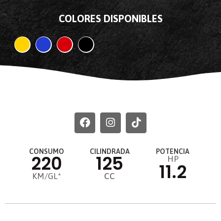
COLORES DISPONIBLES
CONSUMO
CILINDRADA
POTENCIA
220
125
HP
11.2
KM/GL*
CC